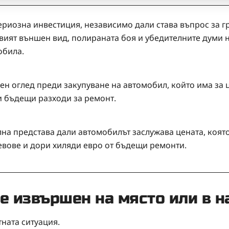
ериозна инвестиция, независимо дали става въпрос за г
вият външен вид, полираната боя и убедителните думи 
обила.
 оглед преди закупуване на автомобил, който има за ц
и бъдещи разходи за ремонт.
на представа дали автомобилът заслужава цената, която 
левове и дори хиляди евро от бъдещи ремонти.
е извършен на място или в н
ната ситуация.