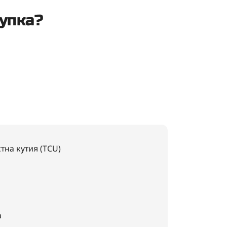
упка?
тна кутия (TCU)
а