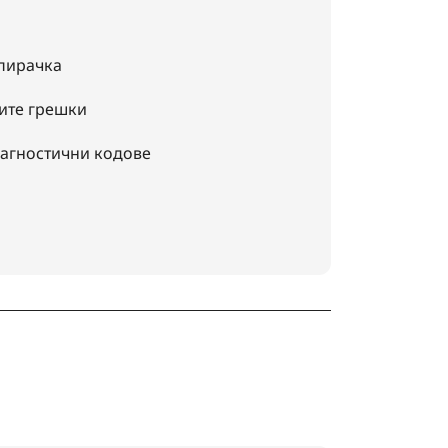
спирачка
ите грешки
иагностични кодове