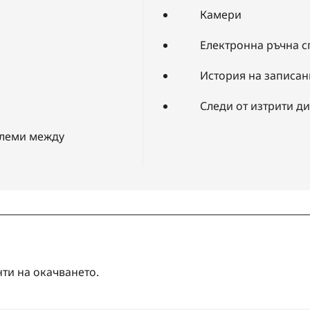
Камери
Електронна ръчна 
История на записан
Следи от изтрити д
блеми между
и на окачването.