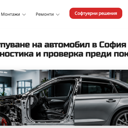
Софтуерни решения
Монтажи
Ремонти
стика, кодиране, адаптация и софтуерни ремонти в Софи
сервиз за електроника и софтуер София
упуване на автомобил в София
ностика и проверка преди по