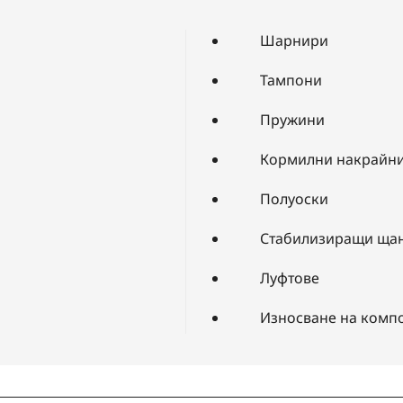
Шарнири
Тампони
Пружини
Кормилни накрайн
Полуоски
Стабилизиращи ща
Луфтове
Износване на комп