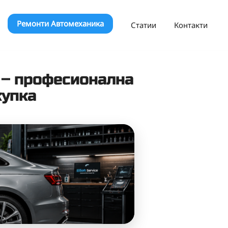
Ремонти Автомеханика
Статии
Контакти
я.
 – професионална
купка