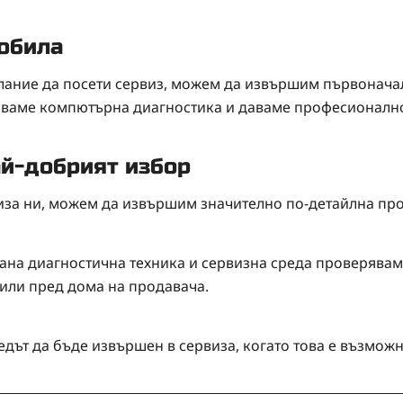
мобила
лание да посети сервиз, можем да извършим първонача
ваме компютърна диагностика и даваме професионално 
ай-добрият избор
иза ни, можем да извършим значително по-детайлна пр
на диагностична техника и сервизна среда проверявам
 или пред дома на продавача.
дът да бъде извършен в сервиза, когато това е възможн