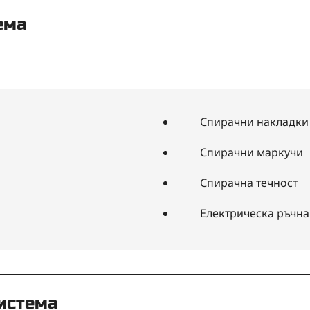
ема
Спирачни накладки
Спирачни маркучи
Спирачна течност
Електрическа ръчна
система